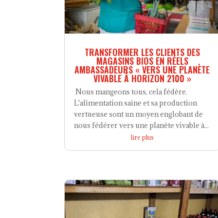
TRANSFORMER LES CLIENTS DES
MAGASINS BIOS EN RÉELS
AMBASSADEURS « VERS UNE PLANÈTE
VIVABLE À HORIZON 2100 »
Nous mangeons tous, cela fédère.
L'alimentation saine et sa production
vertueuse sont un moyen englobant de
nous fédérer vers une pIanète vivable à...
lire plus