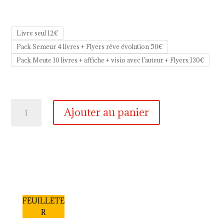
Livre seul 12€
Pack Semeur 4 livres + Flyers rêve évolution 50€
Pack Meute 10 livres + affiche + visio avec l'auteur + Flyers 130€
quantité
Ajouter au panier
de
FRANCE
2100
-
Une
démocratie
inspirée
du
FEUILLETE
vivant
R
par