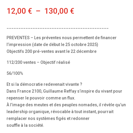
Plage
12,00
€
–
130,00
€
de
prix :
___________________________________________
12,00 €
à
PREVENTES – Les préventes nous permettent de financer
130,00 €
l’impression (date de début le 25 octobre 2025)
Objectifs 200 pré-ventes avant le 22 décembre
112/200 ventes – Objectif réalisé
56/100%
Et si la démocratie redevenait vivante ?
Dans France 2100, Guillaume Reffay s’inspire du vivant pour
repenser le pouvoir comme un flux.
À l’image des meutes et des peuples nomades, il révèle qu’un
leadership organique, révocable à tout instant, pourrait
remplacer nos systèmes figés et redonner
souffle à la société.