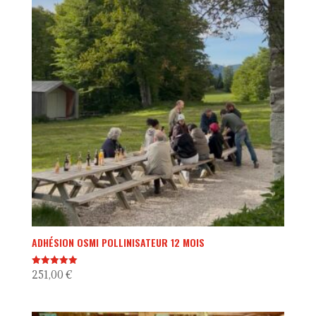
ADHÉSION OSMI POLLINISATEUR 12 MOIS
251,00
€
Note
5.00
sur 5