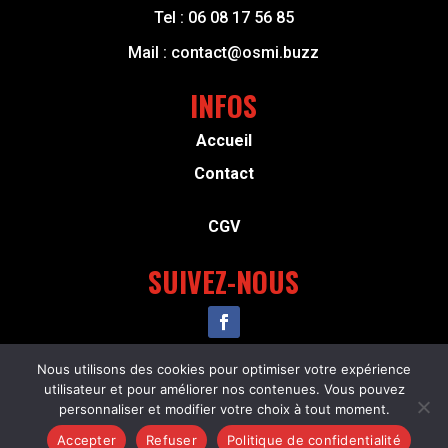
Tel :
06 08 17 56 85
Mail :
contact@osmi.buzz
INFOS
Accueil
Contact
CGV
SUIVEZ-NOUS
Nous utilisons des cookies pour optimiser votre expérience
Copyright © 2024 – Osmi Resilience – Tous
utilisateur et pour améliorer nos contenues. Vous pouvez
droits réservés –
Mentions légales
personnaliser et modifier votre choix à tout moment.
Site créé par
Paulin Girard
Accepter
Refuser
Politique de confidentialité