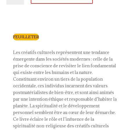
Spiritualité
et
société
durable
FEUILLETER
Les créatifs culturels représentent une tendance
émergente dans les sociétés modernes : celle de la
prise de conscience de revisiter le lien fondamental
qui existe entre les humains et la nature.
Constituant environ un tiers de la population
occidentale, ces individus incarnent des valeurs
postmatérialistes de bien-être, et sont ainsi animés
par une intention éthique et responsable d’habiter la
planète. La spiritualité et le développement
personnel semblent être au cœur de leur démarche.
Ce livre éclaire le rôle et l’inﬂuence de la
spiritualité non-religieuse des créatifs culturels