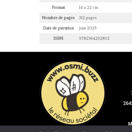
Format
14 x 22 cm
Nombre de pages
312 pages
Date de parution
juin 2025
ISBN
9782364292802
264
M