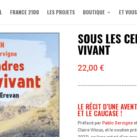
L
FRANCE 2100
LES PROJETS
BOUTIQUE
ET VOUS
SOUS LES CE
VIVANT
22,00
€
________________________
LE RÉCIT D’UNE AVEN
ET LE CAUCASE !
Préfacé par
Pablo Servigne
e
Claire Vitoux, et le soutien pr