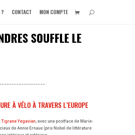
 ?
CONTACT
MON COMPTE
NDRES SOUFFLE LE
___________________
TURE À VÉLO À TRAVERS L’EUROPE
t
Tigrane Yegavian
, avec une postface de Marie-
écieux de Annie Ernaux (prix Nobel de littérature