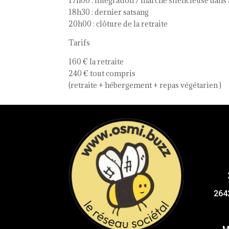
17h00 : intégration / marche silencieuse dans 
18h30 : dernier satsang
20h00 : clôture de la retraite
Tarifs
160 € la retraite
240 € tout compris
(retraite + hébergement + repas végétarien )
264