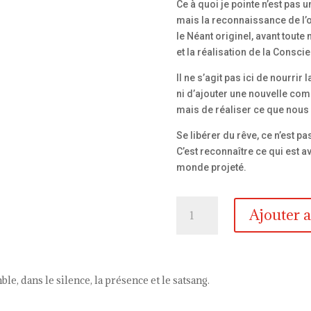
Ce à quoi je pointe n’est pas 
mais la reconnaissance de l’o
le Néant originel, avant toute 
et la réalisation de la Consci
Il ne s’agit pas ici de nourrir 
ni d’ajouter une nouvelle co
mais de réaliser ce que nous s
Se libérer du rêve, ce n’est p
C’est reconnaître ce qui est a
monde projeté.
quantité
Ajouter 
de
Retraite
de
Satsang
, dans le silence, la présence et le satsang.
dans
le