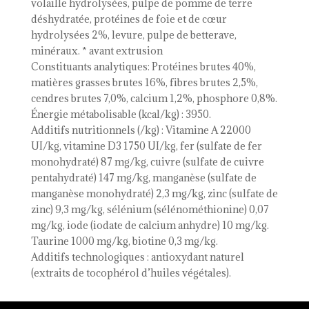
volaille hydrolysées, pulpe de pomme de terre
déshydratée, protéines de foie et de cœur
hydrolysées 2%, levure, pulpe de betterave,
minéraux. * avant extrusion
Constituants analytiques: Protéines brutes 40%,
matières grasses brutes 16%, fibres brutes 2,5%,
cendres brutes 7,0%, calcium 1,2%, phosphore 0,8%.
Énergie métabolisable (kcal/kg) : 3950.
Additifs nutritionnels (/kg) : Vitamine A 22000
UI/kg, vitamine D3 1750 UI/kg, fer (sulfate de fer
monohydraté) 87 mg/kg, cuivre (sulfate de cuivre
pentahydraté) 147 mg/kg, manganèse (sulfate de
manganèse monohydraté) 2,3 mg/kg, zinc (sulfate de
zinc) 9,3 mg/kg, sélénium (sélénométhionine) 0,07
mg/kg, iode (iodate de calcium anhydre) 10 mg/kg.
Taurine 1000 mg/kg, biotine 0,3 mg/kg.
Additifs technologiques : antioxydant naturel
(extraits de tocophérol d’huiles végétales).