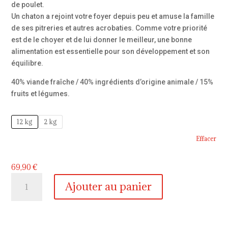
69,90 €
de poulet.
Un chaton a rejoint votre foyer depuis peu et amuse la famille
de ses pitreries et autres acrobaties. Comme votre priorité
est de le choyer et de lui donner le meilleur, une bonne
alimentation est essentielle pour son développement et son
équilibre.
40% viande fraîche / 40% ingrédients d’origine animale / 15%
fruits et légumes.
12 kg
2 kg
Effacer
69,90
€
quantité
Ajouter au panier
de
Natura
Wild
chaton