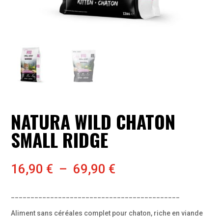
NATURA WILD CHATON
SMALL RIDGE
Plage
16,90
€
–
69,90
€
de
prix :
___________________________________________
16,90 €
à
Aliment sans céréales complet pour chaton, riche en viande