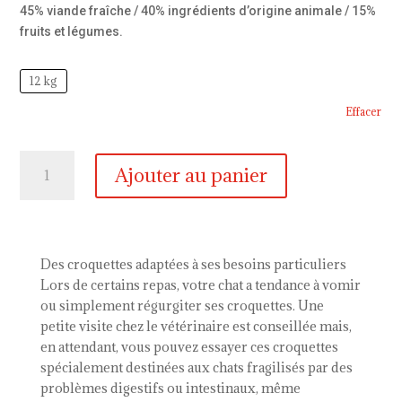
45% viande fraîche / 40% ingrédients d’origine animale / 15%
fruits et légumes.
12 kg
Effacer
quantité
Ajouter au panier
de
Natura
Wild
chat
Niagara
Des croquettes adaptées à ses besoins particuliers
Falls
Lors de certains repas, votre chat a tendance à vomir
ou simplement régurgiter ses croquettes. Une
petite visite chez le vétérinaire est conseillée mais,
en attendant, vous pouvez essayer ces croquettes
spécialement destinées aux chats fragilisés par des
problèmes digestifs ou intestinaux, même