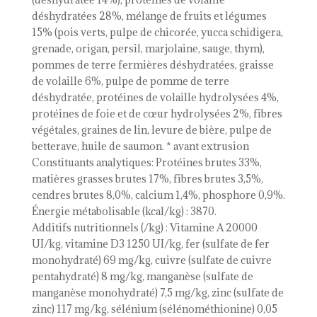
déshydratées 28%, mélange de fruits et légumes
15% (pois verts, pulpe de chicorée, yucca schidigera,
grenade, origan, persil, marjolaine, sauge, thym),
pommes de terre fermières déshydratées, graisse
de volaille 6%, pulpe de pomme de terre
déshydratée, protéines de volaille hydrolysées 4%,
protéines de foie et de cœur hydrolysées 2%, fibres
végétales, graines de lin, levure de bière, pulpe de
betterave, huile de saumon. * avant extrusion
Constituants analytiques: Protéines brutes 33%,
matières grasses brutes 17%, fibres brutes 3,5%,
cendres brutes 8,0%, calcium 1,4%, phosphore 0,9%.
Énergie métabolisable (kcal/kg) : 3870.
Additifs nutritionnels (/kg) : Vitamine A 20000
UI/kg, vitamine D3 1250 UI/kg, fer (sulfate de fer
monohydraté) 69 mg/kg, cuivre (sulfate de cuivre
pentahydraté) 8 mg/kg, manganèse (sulfate de
manganèse monohydraté) 7,5 mg/kg, zinc (sulfate de
zinc) 117 mg/kg, sélénium (sélénométhionine) 0,05