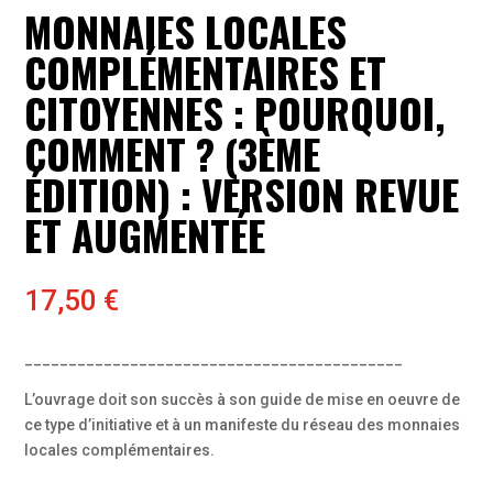
MONNAIES LOCALES
COMPLÉMENTAIRES ET
CITOYENNES : POURQUOI,
COMMENT ? (3ÈME
ÉDITION) : VERSION REVUE
ET AUGMENTÉE
17,50
€
___________________________________________
L’ouvrage doit son succès à son guide de mise en oeuvre de
ce type d’initiative et à un manifeste du réseau des monnaies
locales complémentaires.