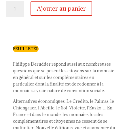
quantité
Ajouter au panier
de
Monnaies
locales
complémentaires
et
citoyennes
FEUILLETER
:
pourquoi,
comment
Philippe Derudder répond aussi aux nombreuses
?
questions que se posent les citoyens sur la monnaie
(3ème
en général et sur les complémentaires en
édition)
particulier dont la finalité est de redonner à la
:
monnaie sa vraie nature de convention sociale.
Version
Alternatives économiques. Le Credito, le Palmas, le
revue
Chiengauer, l’Abeille, le Sol-Violette, l’Eusko…. En
et
France et dans le monde, les monnaies locales
augmentée
complémentaires et citoyennes ne cessent de se
multiplier. Nouvelle édition revue et augmentée du