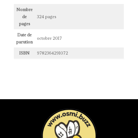
Nombre
de
324 pages
pages
Date de
octobre 2017
parution
ISBN
9782364291072