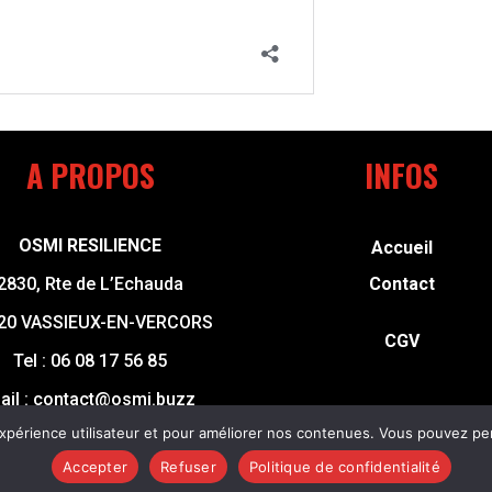
A PROPOS
INFOS
OSMI RESILIENCE
Accueil
2830, Rte de L’Echauda
Contact
20 VASSIEUX-EN-VERCORS
CGV
Tel :
06 08 17 56 85
ail :
contact@osmi.buzz
expérience utilisateur et pour améliorer nos contenues. Vous pouvez per
t © 2024 – Osmi Resilience – Tous droits réservés –
Mention
Accepter
Refuser
Politique de confidentialité
Site créé par
Paulin Girard