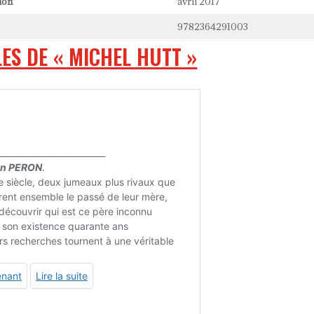
ion
avril 2017
9782364291003
ES DE « MICHEL HUTT »