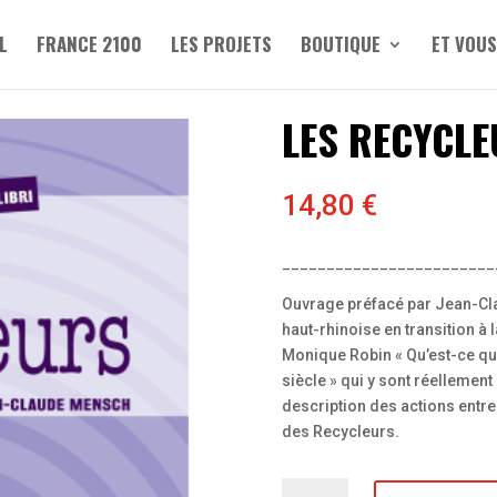
L
FRANCE 2100
LES PROJETS
BOUTIQUE
ET VOUS
LES RECYCL
14,80
€
________________________
Ouvrage préfacé par Jean-C
haut-rhinoise en transition à
Monique Robin « Qu’est-ce qu’
siècle » qui y sont réellemen
description des actions entrep
des Recycleurs.
quantité