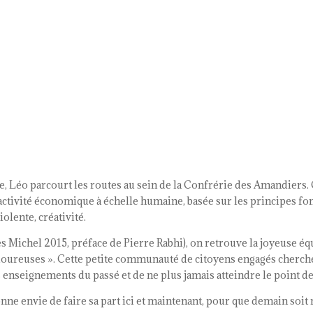
e, Léo parcourt les routes au sein de la Confrérie des Amandiers
activité économique à échelle humaine, basée sur les principes fon
lente, créativité.
s Michel 2015, préface de Pierre Rabhi), on retrouve la joyeuse é
ouloureuses ». Cette petite communauté de citoyens engagés cher
les enseignements du passé et de ne plus jamais atteindre le point d
onne envie de faire sa part ici et maintenant, pour que demain soit