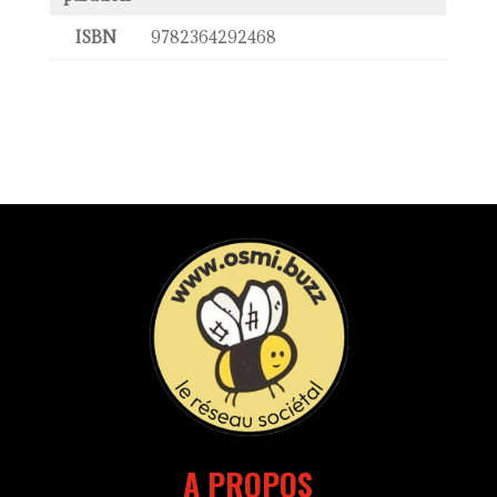
ISBN
9782364292468
A PROPOS