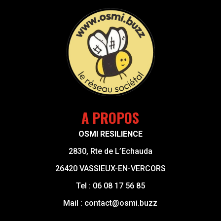
30
minutes
A PROPOS
OSMI RESILIENCE
2830, Rte de L’Echauda
26420 VASSIEUX-EN-VERCORS
Tel :
06 08 17 56 85
Mail :
contact@osmi.buzz