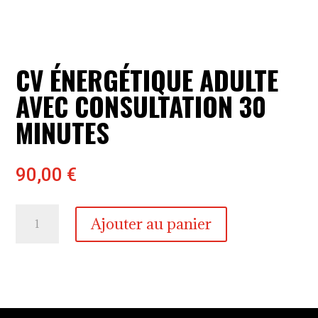
CV ÉNERGÉTIQUE ADULTE
AVEC CONSULTATION 30
MINUTES
90,00
€
quantité
Ajouter au panier
de
CV
énergétique
adulte
avec
consultation