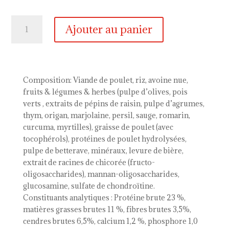
quantité
Ajouter au panier
de
Bon
Appétit
chien
senior
Composition: Viande de poulet, riz, avoine nue,
poulet
fruits & légumes & herbes (pulpe d’olives, pois
&
verts , extraits de pépins de raisin, pulpe d’agrumes,
riz
thym, origan, marjolaine, persil, sauge, romarin,
curcuma, myrtilles), graisse de poulet (avec
tocophérols), protéines de poulet hydrolysées,
pulpe de betterave, minéraux, levure de bière,
extrait de racines de chicorée (fructo-
oligosaccharides), mannan-oligosaccharides,
glucosamine, sulfate de chondroïtine.
Constituants analytiques : Protéine brute 23 %,
matières grasses brutes 11 %, fibres brutes 3,5%,
cendres brutes 6,5%, calcium 1,2 %, phosphore 1,0