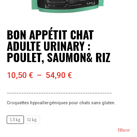
BON APPÉTIT CHAT
ADULTE URINARY :
POULET, SAUMON& RIZ
Plage
10,50
€
–
54,90
€
de
prix :
___________________________________________
10,50 €
à
Croquettes hypoallergéniques pour chats sans gluten.
54,90 €
1,5 kg
12 kg
Effacer