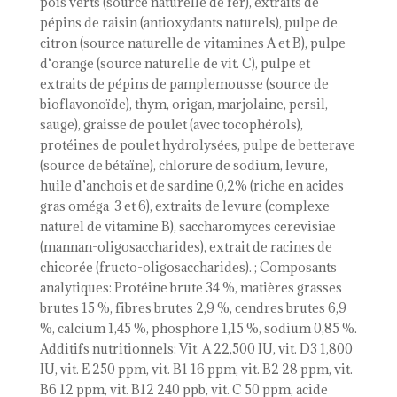
pois verts (source naturelle de fer), extraits de
pépins de raisin (antioxydants naturels), pulpe de
citron (source naturelle de vitamines A et B), pulpe
d‘orange (source naturelle de vit. C), pulpe et
extraits de pépins de pamplemousse (source de
bioflavonoïde), thym, origan, marjolaine, persil,
sauge), graisse de poulet (avec tocophérols),
protéines de poulet hydrolysées, pulpe de betterave
(source de bétaïne), chlorure de sodium, levure,
huile d’anchois et de sardine 0,2% (riche en acides
gras oméga-3 et 6), extraits de levure (complexe
naturel de vitamine B), saccharomyces cerevisiae
(mannan-oligosaccharides), extrait de racines de
chicorée (fructo-oligosaccharides). ; Composants
analytiques: Protéine brute 34 %, matières grasses
brutes 15 %, fibres brutes 2,9 %, cendres brutes 6,9
%, calcium 1,45 %, phosphore 1,15 %, sodium 0,85 %.
Additifs nutritionnels: Vit. A 22,500 IU, vit. D3 1,800
IU, vit. E 250 ppm, vit. B1 16 ppm, vit. B2 28 ppm, vit.
B6 12 ppm, vit. B12 240 ppb, vit. C 50 ppm, acide