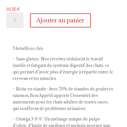
10,50
€
quantité
Ajouter au panier
de
Bon
Appétit
chat
adulte
5 bénéfices clés :
urinary
– Sans gluten : Nos recettes réduisent le travail
:
inutile et fatigant du système digestif des chats, ce
poulet,
qui permet d’avoir plus d’énergie à répartir entre le
saumon&
cerveau et les muscles.
riz
– Riche en viande : Avec 70% de viandes de poulet et
saumon, Bon Appétit apporte l’essentiel des
nutriments pour les chats adultes de toutes races,
qui souffrent de problèmes urinaires.
– Oméga 3-6-9 : Un mélange unique de pulpe
d’olive, d’huile de sardines et anchois procure une