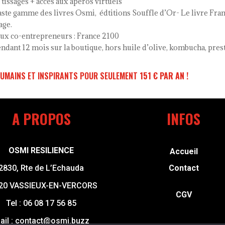
 tissages + accès aux apéros virtuels
 vaste gamme des livres Osmi, édtitions Souffle d’Or- Le livre Fra
age.
 aux co-entrepreneurs : France 2100
ndant 12 mois sur la boutique, hors huile d’olive, kombucha, pres
UMAINS ET INSPIRANTS POUR SEULEMENT
151 € PAR AN
!
A PROPOS
INFOS
OSMI RESILIENCE
Accueil
2830, Rte de L’Echauda
Contact
20 VASSIEUX-EN-VERCORS
CGV
Tel :
06 08 17 56 85
ail :
contact@osmi.buzz