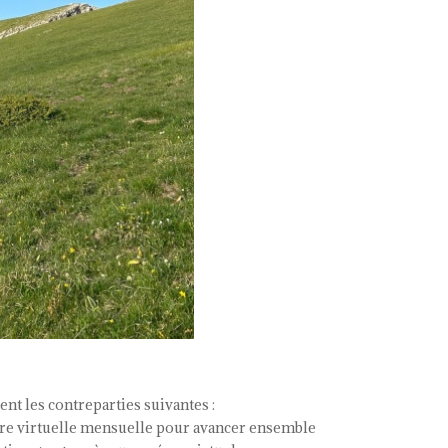
Tisseur
12
mois
nt les contreparties suivantes :
tre virtuelle mensuelle pour avancer ensemble