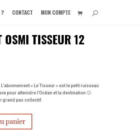
 ?
CONTACT
MON COMPTE
 OSMI TISSEUR 12
L’abonnement « Le Tisseur » est le petit ruisseau
uve pour atteindre l’Océan et la destination 🙂
n grand pas collectif.
au panier