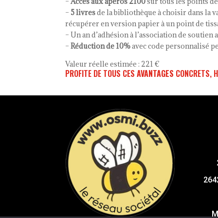
–
Accès aux apéros 2100
sur tous les points de
–
5 livres
de la bibliothèque à choisir dans la
récupérer en version papier à un point de tiss
– Un an d’adhésion à l’association de soutien
–
Réduction de 10%
avec code personnalisé pe
Valeur réelle estimée : 221 €
PROFITE DE TOUS CES
AVANTAGES
CONCRETS, H
264
M